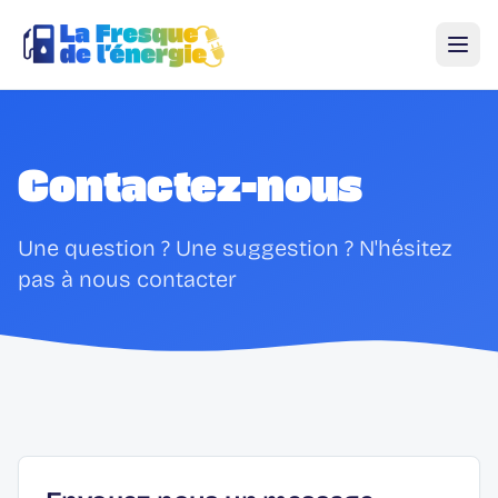
Contactez-nous
Une question ? Une suggestion ? N'hésitez
pas à nous contacter